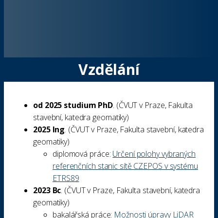
Vzdělání
od 2025 studium PhD
. (
ČVUT v Praze
,
Fakulta
stavební
,
katedra geomatiky
)
2025 Ing
. (
ČVUT v Praze
,
Fakulta stavební
,
katedra
geomatiky
)
diplomová práce:
Určení polohy vybraných
referenčních stanic sítě CZEPOS v systému
ETRS89
2023 Bc
. (
ČVUT v Praze
,
Fakulta stavební
,
katedra
geomatiky
)
bakalářská práce:
Možnosti úpravy LiDAR