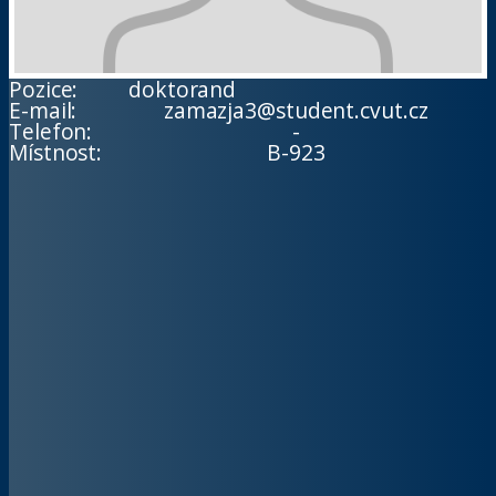
Pozice:
doktorand
E-mail:
zamazja3@student.cvut.cz
Telefon:
-
Místnost:
B-923