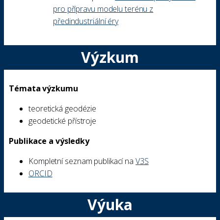
pro přípravu modelu terénu z
předindustriální éry
Výzkum
Témata výzkumu
teoretická geodézie
geodetické přístroje
Publikace a výsledky
Kompletní seznam publikací na
V3S
ORCID
Výuka