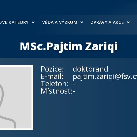
OVÉ KATEDRY
VĚDA A VÝZKUM
ZPRÁVY A AKCE
MSc.
Pajtim Zariqi
Pozice:
doktorand
E-mail:
pajtim.zariqi@fsv.c
Telefon:
-
Místnost:
-