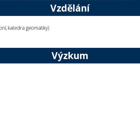
Vzdělání
bní, katedra geomatiky)
Výzkum