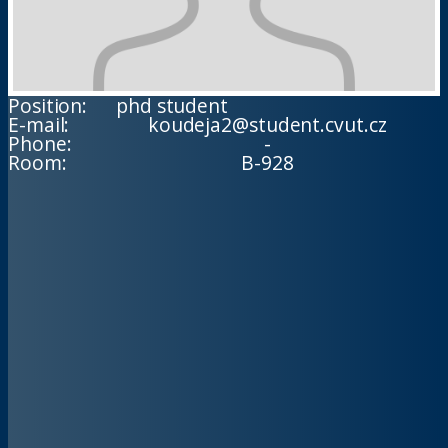
Position:
phd student
E-mail:
koudeja2@student.cvut.cz
Phone:
-
Room:
B-928