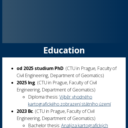
Education
od 2025 studium PhD
. (
CTU in Prague
,
Faculty of
Civil Engineering
,
Department of Geomatics
)
2025 Ing
. (
CTU in Prague
,
Faculty of Civil
Engineering
,
Department of Geomatics
)
Diploma thesis:
Výběr vhodného
kartografického zobrazení státního území
2023 Bc
. (
CTU in Prague
,
Faculty of Civil
Engineering
,
Department of Geomatics
)
Bachelor thesis:
Analýza kartografických