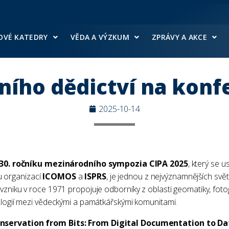
OVÉ KATEDRY
VĚDA A VÝZKUM
ZPRÁVY A AKCE
ího dědictví na konf
2025-10-14
30. ročníku mezinárodního sympozia CIPA 2025
, který se u
u organizací
ICOMOS
a
ISPRS
, je jednou z nejvýznamnějších sv
vzniku v roce 1971 propojuje odborníky z oblasti geomatiky, fotog
nologií mezi vědeckými a památkářskými komunitami.
nservation from Bits: From Digital Documentation to Da