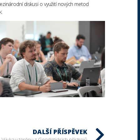
ezinárodní diskusi o využití nových metod
k.
DALŠÍ PŘÍSPĚVEK
Výuka v terénu z Geodetických přístrojů