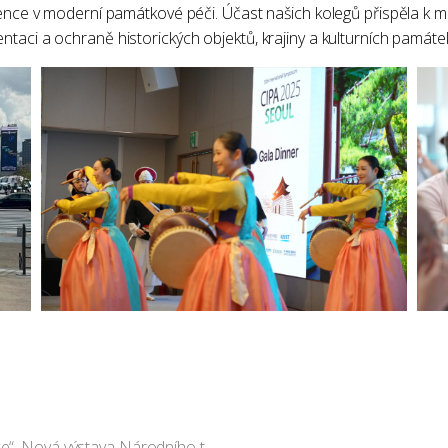
gence v moderní památkové péči. Účast našich kolegů přispěla k m
taci a ochraně historických objektů, krajiny a kulturních památe
„Co stvořilo železnici, co stvořila železnice“. Nová výstava Národního technického muzea