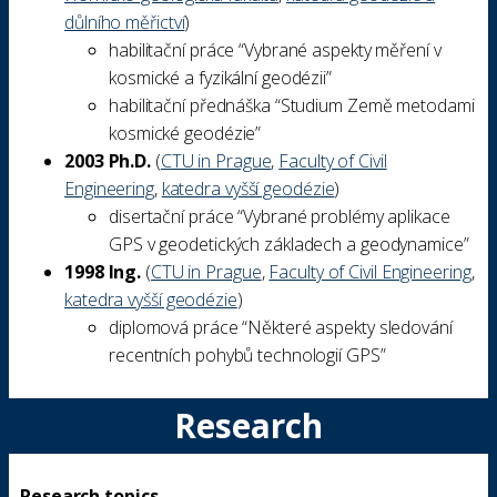
důlního měřictví
)
habilitační práce “Vybrané aspekty měření v
kosmické a fyzikální geodézii”
habilitační přednáška “Studium Země metodami
kosmické geodézie”
2003 Ph.D.
(
CTU in Prague
,
Faculty of Civil
Engineering
,
katedra vyšší geodézie
)
disertační práce “Vybrané problémy aplikace
GPS v geodetických základech a geodynamice”
1998 Ing.
(
CTU in Prague
,
Faculty of Civil Engineering
,
katedra vyšší geodézie
)
diplomová práce “Některé aspekty sledování
recentních pohybů technologií GPS”
Research
Research topics