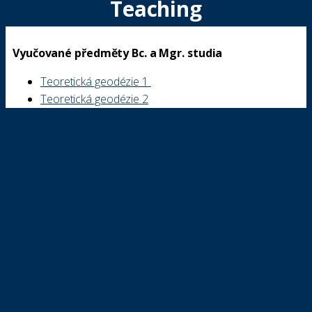
Teaching
Vyučované předměty Bc. a Mgr. studia
Teoretická geodézie 1
Teoretická geodézie 2
Teoretická geodézie 4
Subjects taught in Ph.D. studies
Globální souřadnicové systémy
Globální poziční systémy
Kosmická geodézie
Vedení studenti doktorského studia (Ph.D.)
Ing. Josef Münzberger
Vedené studentské práce: