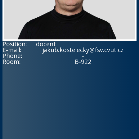
Position:
docent
E-mail:
jakub.kostelecky@fsv.cvut.cz
Phone:
-
Room:
B-922