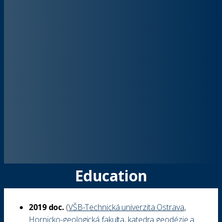
Education
2019 doc.
(
VŠB-Technická univerzita Ostrava
,
Hornicko-geologická fakulta
,
katedra geodézie a