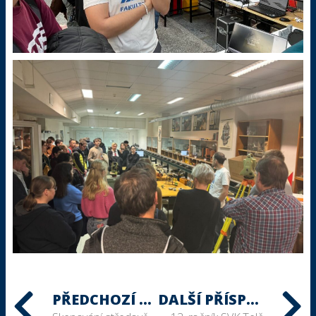
PŘEDCHOZÍ PŘÍSPĚVEK
DALŠÍ PŘÍSPĚVEK