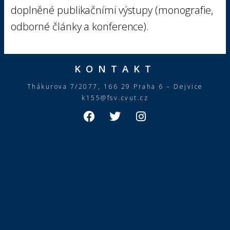
doplněné publikačními výstupy (monografie,
odborné články a konference).
KONTAKT
Thákurova 7/2077, 166 29 Praha 6 – Dejvice
k155@fsv.cvut.cz