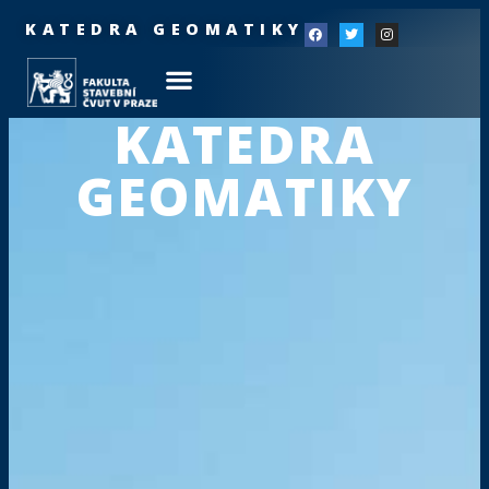
KATEDRA GEOMATIKY
KATEDRA
GEOMATIKY